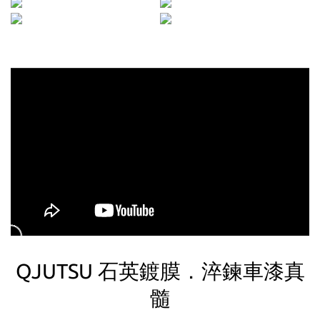
QJUTSU 石英鍍膜．淬鍊車漆真
髓