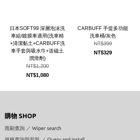
日本SOFT99 深層泡沫洗
CARBUFF 手提多功能
車組/鍍膜車適用(洗車精
洗車桶/灰色
+清潔黏土+CARBUFF洗
NT$399
車手套與吸水巾+送磁土
NT$329
潤滑劑)
NT$1,200
NT$1,080
購物 SHOP
雨刷查詢 ／ Wiper search
規格查詢與安裝 ／ Query and install