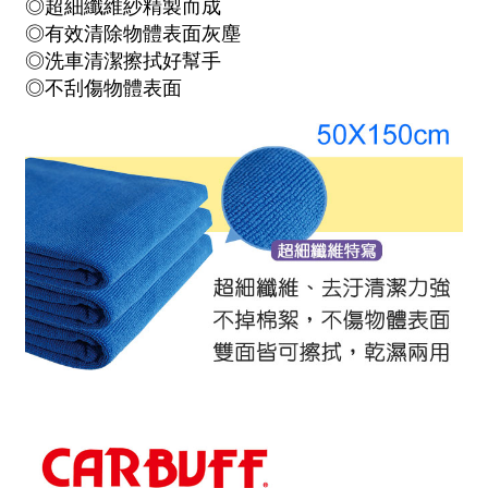
◎超細纖維紗精製而成
◎有效清除物體表面灰塵
◎洗車清潔擦拭好幫手
◎不刮傷物體表面