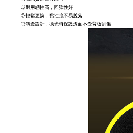
◎耐用韌性高，回彈性好
◎輕鬆更換，黏性強不易脫落
◎斜邊設計，拋光時保護漆面不受背板刮傷