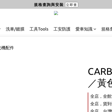
規格查詢與安裝
立即查
洗車/鍍膜
工具Tools
工安防護
愛車知識
規格
拋光機配件
CAR
／黃色
全店，全館
全店，貨到付
全店，台灣離