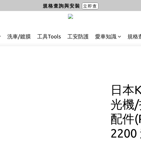
規格查詢與安裝
立即查
洗車/鍍膜
工具Tools
工安防護
愛車知識
規格
日本K
光機/
配件(R
2200