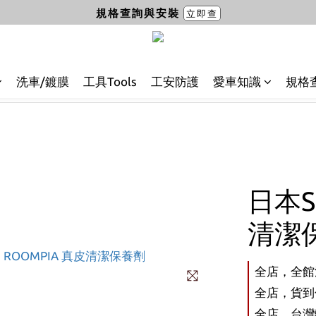
規格查詢與安裝
立即查
洗車/鍍膜
工具Tools
工安防護
愛車知識
規格
日本S
清潔
全店，全館
全店，貨到付
全店，台灣離