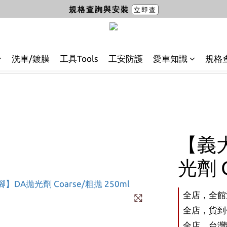
規格查詢與安裝
立即查
洗車/鍍膜
工具Tools
工安防護
愛車知識
規格
【義大
光劑 C
全店，全館
全店，貨到付
全店，台灣離