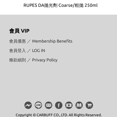
會員 VIP
會員優惠 ／ Membership Benefits
會員登入 ／ LOG IN
條款細則 ／ Privacy Policy
Copyright © CARBUFF CO., LTD. All Rights Reserved.