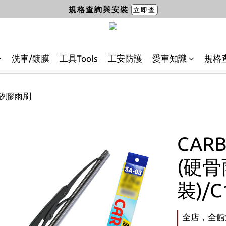
規格查詢與安裝
立即查
洗車/鍍膜
工具Tools
工安防護
愛車知識
規格
水矽膠雨刷
CAR
(硬骨
裝)/C
全店，全館