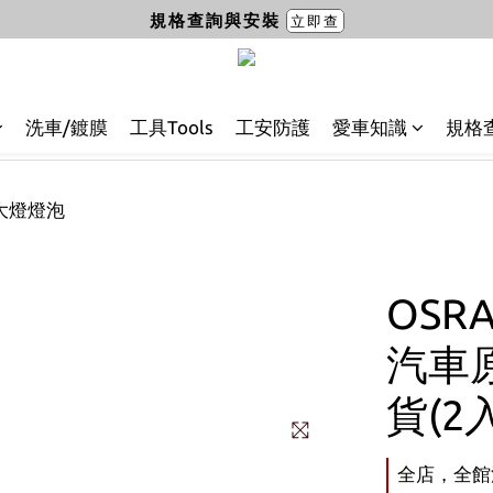
規格查詢與安裝
立即查
洗車/鍍膜
工具Tools
工安防護
愛車知識
規格
大燈燈泡
OSRA
汽車原
貨(2
全店，全館