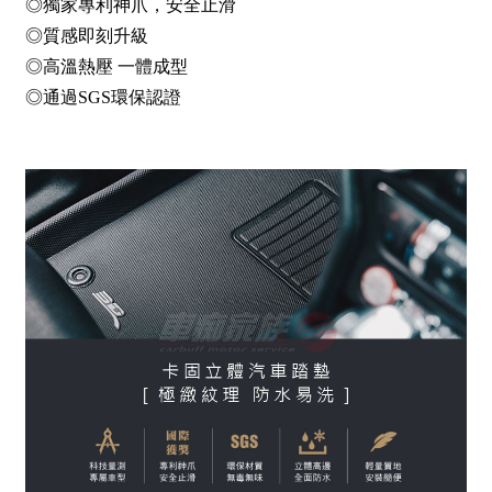
◎獨家專利神爪，安全止滑
◎質感即刻升級
◎高溫熱壓 一體成型
◎通過SGS環保認證