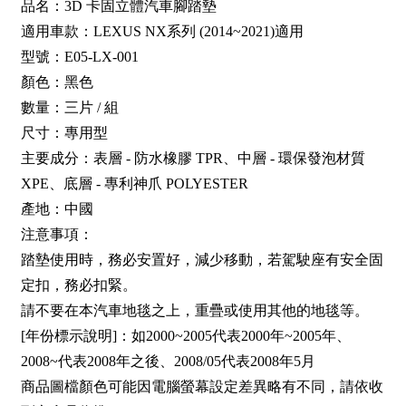
品名：3D 卡固立體汽車腳踏墊
適用車款：LEXUS NX系列 (2014~2021)適用
型號：E05-LX-001
顏色：黑色
數量：三片 / 組
尺寸：專用型
主要成分：表層 - 防水橡膠 TPR、中層 - 環保發泡材質
XPE、底層 - 專利神爪 POLYESTER
產地：中國
注意事項：
踏墊使用時，務必安置好，減少移動，若駕駛座有安全固
定扣，務必扣緊。
請不要在本汽車地毯之上，重疊或使用其他的地毯等。
[年份標示說明]：如2000~2005代表2000年~2005年、
2008~代表2008年之後、2008/05代表2008年5月
商品圖檔顏色可能因電腦螢幕設定差異略有不同，請依收