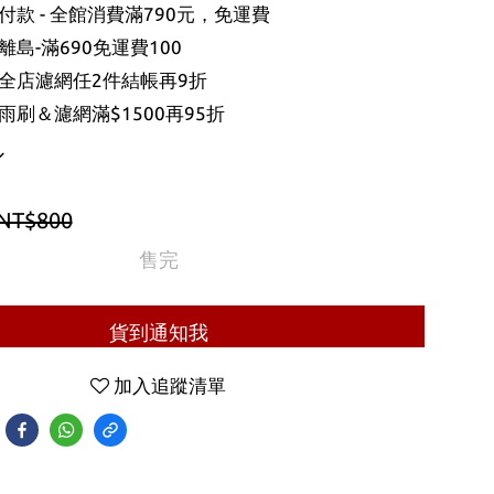
款 - 全館消費滿790元，免運費
島-滿690免運費100
全店濾網任2件結帳再9折
刷＆濾網滿$1500再95折
NT$800
售完
貨到通知我
加入追蹤清單