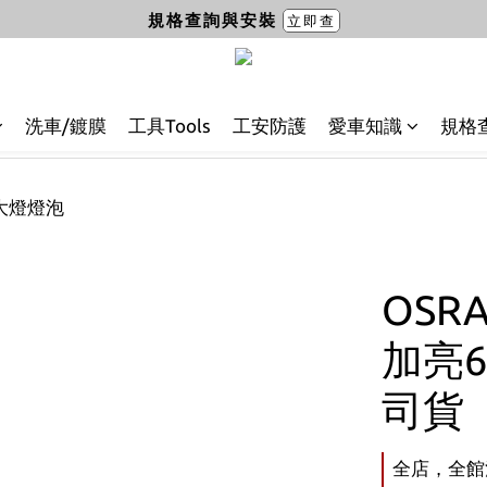
規格查詢與安裝
立即查
洗車/鍍膜
工具Tools
工安防護
愛車知識
規格
大燈燈泡
OSR
加亮6
司貨
全店，全館