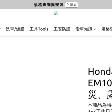
規格查詢與安裝
立即查
洗車/鍍膜
工具Tools
工安防護
愛車知識
規格
Hon
EM1
災、
本商品為特
3~7工作