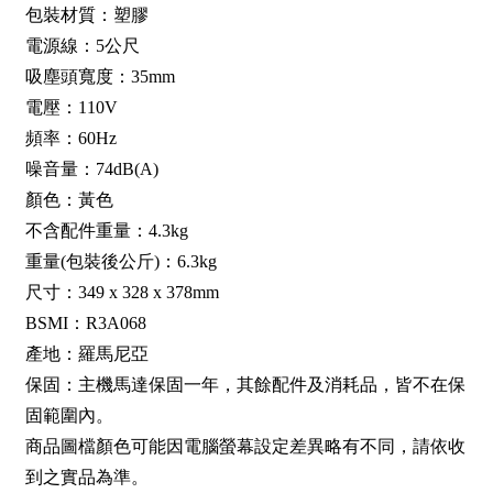
包裝材質：塑膠
電源線：5公尺
吸塵頭寬度：35mm
電壓：110V
頻率：60Hz
噪音量：74dB(A)
顏色：黃色
不含配件重量：4.3kg
重量(包裝後公斤)：6.3kg
尺寸：349 x 328 x 378mm
BSMI：R3A068
產地：羅馬尼亞
保固：主機馬達保固一年，其餘配件及消耗品，皆不在保
固範圍內。
商品圖檔顏色可能因電腦螢幕設定差異略有不同，請依收
到之實品為準。