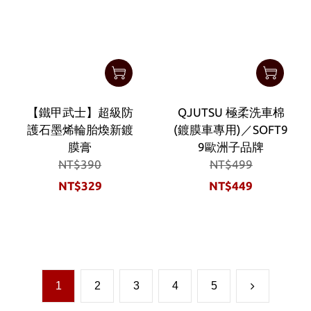
【鐵甲武士】超級防
QJUTSU 極柔洗車棉
護石墨烯輪胎煥新鍍
(鍍膜車專用)／SOFT9
膜膏
9歐洲子品牌
NT$390
NT$499
NT$329
NT$449
1
2
3
4
5