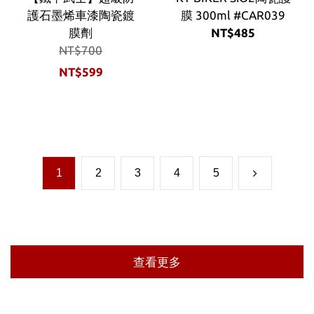
護石墨烯車漆陶瓷鍍
膜 300ml #CAR039
膜劑
NT$485
NT$700
NT$599
1
2
3
4
5
查看更多